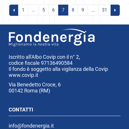
1
...
5
6
7
8
9
...
31
Iscritto all'Albo Covip con il n° 2,
codice fiscale 97136490584
Il fondo è soggetto alla vigilanza della Covip
www.covip.it
Via Benedetto Croce, 6
00142 Roma (RM)
CONTATTI
info@fondenergia.it