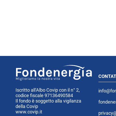
CONTAT
Iscritto all'Albo Covip con il n° 2,
info@fon
codice fiscale 97136490584
Il fondo è soggetto alla vigilanza
fondene
della Covip
www.covip.it
privacy@