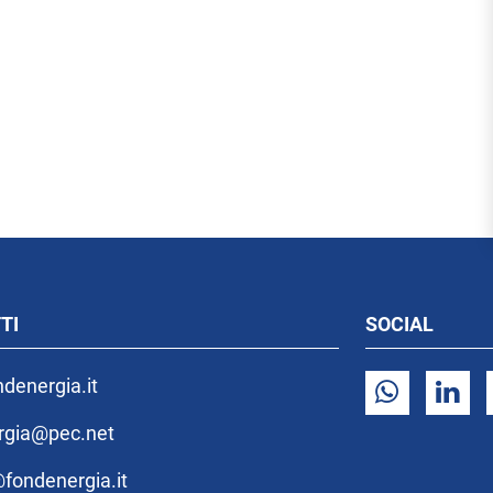
TI
SOCIAL
denergia.it
rgia@pec.net
fondenergia.it