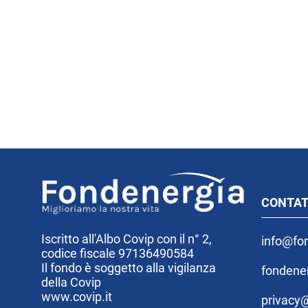
CONTAT
Iscritto all'Albo Covip con il n° 2,
info@fon
codice fiscale 97136490584
Il fondo è soggetto alla vigilanza
fondene
della Covip
www.covip.it
privacy@