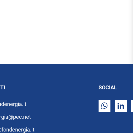
TI
SOCIAL
denergia.it
rgia@pec.net
fondenergia.it