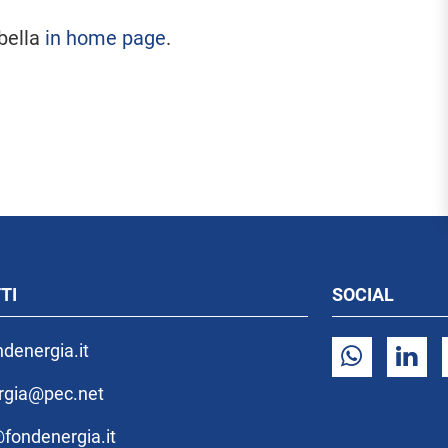
bella
in home page
.
TI
SOCIAL
denergia.it
rgia@pec.net
fondenergia.it