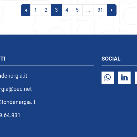
1
2
3
4
5
...
31
TI
SOCIAL
denergia.it
rgia@pec.net
fondenergia.it
59.64.931